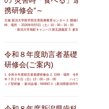
の“災害時「食べる」連
携研修会”～
主催:新潟大学医学部災害医療教育センター 2. 開催日
時、場所 ・2026年9月5日（土）10：00～16：00
・新潟大学旭町キャンパス第五講義室 3. 参加
費 無料 申し込み方法等 下記の受付フォームか
らお申込ください。 https://business.form-
mailer.jp/fms/beaa6bf9354911 ※新潟大学医学部
災害医療教育センターホームページからもお申込みい
令和８年度助言者基礎
ただけます。 5. 締め切り：2026.7.15（水）12:00ま
で ６. 問い合わせ先:研修会の案内を参照下さい。
研修会(ご案内)
1. 令和８年度助言者基礎研修会 2. 日時・場所 令和８
年７月２６日（日）13：00～16：00 ハイブリ
ッド型研修 ・新潟会場：NINNO３（新潟県新潟市中央
区天神1-1 プラーカ3 B1F） ・長岡会場：晴陵リハビ
リテーション学院（長岡市日越319） 3. 主催 新潟県
地域包括ケア支援専門職協議会 4. 参加費 無料 5. 研
修会に関わる申し込み方法等 申込方法：webフォーム
令和８年度新潟県歯科
から７月3日（金）までにお申込みください。