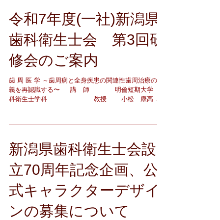
におきましては、事前の聴講ルールの案内が不足して
令和7年度(一社)新潟県
おり、多大なるご不便と混乱を招く結果となりまし
た。 貴重なお時間を割いて受講いただいたにもかかわ
らず、円滑な研修環境を提供できず、担当一同、深く
歯科衛生士会 第3回研
反省しております。 今回の研修会で皆様から頂戴した
厳しいご指摘やご意見を真摯に受け止め、今後は事前
修会のご案内
準備の徹底と進行管理体制の強化に努め、再発防止を
徹底してまいる所存です。 皆様からの信頼を取り戻せ
歯 周 医 学 ～歯周病と全身疾患の関連性歯周治療の意
るよう、より有意義な研修会の開催に向けて邁進して
義を再認識する〜 講 師 明倫短期大学 歯
まいりますので、今後とも変わらぬご指導ご鞭撻を賜
科衛生士学科 教授 小松 康高
りますようお願い申し上げます。 略儀ながら、本状を
先生 開催日時 2026年3月22日(日)
もちまして、この度の不手際に関するお詫びとさせて
13:30～15:30 開催方法 ハイブリ
いただきます。 敬具
ッド形式 会 場 新潟県歯科医師会館 参加
費 会員：無料 / 非会員：5000円 その他、
新潟県歯科衛生士会設
詳しくはこちらをご覧ください ※ZOOMでの参加方
法はこちらご覧ください ※日本歯科衛生士会研
修単位の取得を希望される方はこちらをご覧ください
立70周年記念企画、公
式キャラクターデザイ
ンの募集について