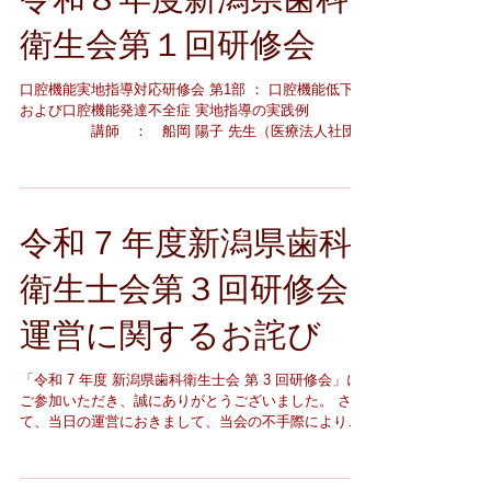
https://forms.gle/qtVf44Up9NydLa6v6 事前に動
画視聴が必要となります。動画につきましては、申し
衛生会第１回研修会
込み確認後 に担当者よりURLをお送りいたしま
す。 6.問合せ先：新潟県歯科衛生士会 地域保健担当
口腔機能実地指導対応研修会 第1部 ： 口腔機能低下症
新潟県地域包括ケア支援専門職協議会委
および口腔機能発達不全症 実地指導の実践例
員 迚野和佳子 E-mail
講師 ： 船岡 陽子 先生（医療法人社団
gin373_tote@yahoo.co.jp
高橋歯科医院） 第2部 ： 口腔機能低下症における
口腔機能実地指導の運用と実践 講師 ：
真柄 仁 先生（新潟大学 医歯学総合病院） 開催日
時 ： 令和８年６月2８日(日) 第
令和 7 年度新潟県歯科
1部 11：00～12：00 第2部 13：30
～15：30 開催方法 ： 対面・ZOOM配信 ハイブリ
ッド形式 会 場 新潟県歯科医師会
衛生士会第３回研修会
館（新潟市中央区堀之内南3丁目8-13） 参加
費 ： 会員・他県会員 無料 会員
運営に関するお詫び
外 受講不可 申込締め切り ： 6月24日(水)
【非会員方へ】6月10日までに新潟県歯科衛生士会入会
「令和 7 年度 新潟県歯科衛生士会 第 3 回研修会」に
手続きを行い、その後申し込みを行ってください 問い
ご参加いただき、誠にありがとうございました。 さ
合わせ : （一社）新潟県歯科衛生士会事務局
て、当日の運営におきまして、当会の不手際により予
〒950 2086 新潟市西区真砂 3 16 10 明倫短期大学内
定通りの運営ができず、ご参加いただいた皆様に多大
なるご迷惑をおかけいたしましたこと、深くお詫び申
し上げます。 特にオンラインでご参加いただいた皆様