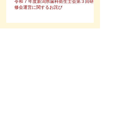
令和 7 年度新潟県歯科衛生士会第３回研
修会運営に関するお詫び
令和7年度(一社)新潟県歯科衛生士会 第3
回研修会のご案内
新潟県歯科衛生士会設立70周年記念企
画、公式キャラクターデザインの募集につ
いて
歯科衛生士復職支援のためのリカレント教
育のご案内