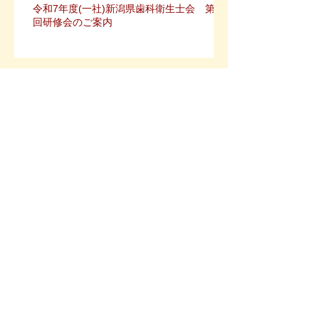
令和7年度(一社)新潟県歯科衛生士会 第3
回研修会のご案内
新潟県歯科衛生士会設立70周年記念企
画、公式キャラクターデザインの募集につ
いて
歯科衛生士復職支援のためのリカレント教
育のご案内
健康で元気な地域づくりの実現に向け
て