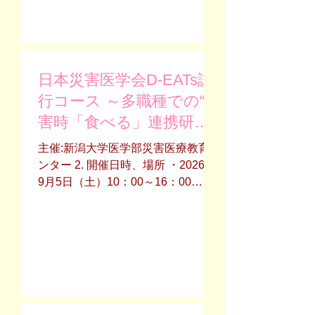
日本災害医学会D-EATs試
行コース ～多職種での“災
害時「食べる」連携研修
会”～
主催:新潟大学医学部災害医療教育セ
ンター 2. 開催日時、場所 ・2026年
9月5日（土）10：00～16：00
・新潟大学旭町キャンパス第
五講義室 3. 参加費 無料 申し込み
方法等 下記の受付フォームか
らお申込ください。
https://business.form-
mailer.jp/fms/beaa6bf9354911
※新潟大学医学部災害医療教