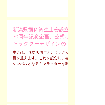
るよう、より有意義な研修会の開催
13:30～15:30 開催方
に向けて邁進してまいりますので、
法 ハイブリッド形式 会
今後とも変わらぬご指導ご鞭撻を賜
場 新潟県歯科医師会館 参加
りますようお願い申し上げます。 略
費 会員：無料 / 非会員：
儀ながら、本状をもちまして、この
5000円 その他、詳しくはこちらを
新潟県歯科衛生士会設立
度の不手際に関するお詫びとさせて
ご覧ください ※ZOOMでの参加
いただきます。 敬具
方法はこちらご覧ください ※
70周年記念企画、公式キ
日本歯科衛生士会研修単位の取得を
ャラクターデザインの募
希望される方はこちらをご覧くださ
集について
い
本会は、設立70周年という大きな節
目を迎えます。これを記念し、会の
シンボルとなるキャラクターを制定
することといたしました。今後も会
員の皆様とともに歩みを進め、地域
の皆様に歯科口腔保健の重要性を広
く知っていただくきっかけとなるよ
う、キャラクターデザインを募集い
たします。 【応募条件】 新潟県歯
科衛生士会会員、一般の方の応募も