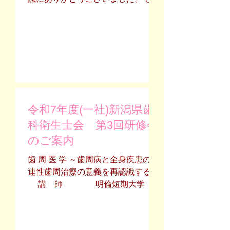
月24日(水) 【非会員方へ】6月
て、当日の運営におきまして、当会
10日までに新潟県歯科衛生士会入会
の不手際により予定通りの運営がで
手続きを行い、その後申し込みを行
きず、ご参加いただいた皆様に多大
ってください 問い合わせ : （一社）
なるご迷惑をおかけいたしましたこ
新潟県歯科衛生士会事務局
と、深くお詫び申し上げます。 特に
〒950 2086 新潟市西区真砂 3 16 10
オンラインでご参加いただいた皆様
明倫短期大学内
におきましては、事前の聴講ルール
の案内が不足しており、多大なるご
令和7年度(一社)新潟県歯
不便と混乱を招く結果となりまし
た。 貴重なお時間を割いて受講いた
科衛生士会 第3回研修会
だいたにもかかわらず、円滑な研修
のご案内
環境を提供できず、担当一同、深く
反省しております。 今回の研修会で
歯 周 医 学 ～歯周病と全身疾患の関
皆様から頂戴した厳しいご指摘やご
連性歯周治療の意義を再認識する〜
意見を真摯に受け止め、今後は事前
講 師 明倫短期大学 歯
準備の徹底と進行管理体制の強化に
科衛生士学科 教
努め、再発防止を徹底してまいる所
授 小松 康高 先生 開催日
存です。 皆様からの信頼を取り戻せ
時 2026年3月22日(日)