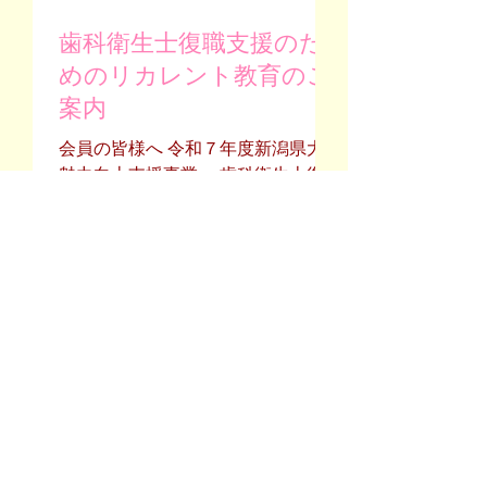
可能です。 プロ・アマ、年齢は不
歯科衛生士復職支援のた
問。 【応募方法】 下記の募集要項
を参照の上、ご応募下さい。 応募様
めのリカレント教育のご
式ダウンロード ・応募用紙別紙１
案内
・応募用紙別紙２ 【応募締切】 令
和8年3月31日(火)必着 【応募先・お
会員の皆様へ 令和７年度新潟県大学
問い合わせ先】 〒950-2086 新
魅力向上支援事業： 歯科衛生士復職
潟市西区真砂3丁目16番10号 明倫
支援のためのリカレント教育のご案
短期大学内 新潟県歯科衛生士会
内 目的:結婚・ 出産等でブランクの
事務局 e-mail niigata-
ある歯科衛生士、または経験の浅い
dha@s.meirin-c.ac.jp
歯科衛生士が復職・再就職
をするために、SRP
のスキル向上のための学び直し講義
および実習を行うもので、
現在注目されている
『歯科衛生士が業務の一環で行う
健康で元気な地域づくり
SRP時の浸潤麻酔』について
情報提供を行うため
の実現に向けて