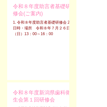
育センターホームページからもお申
令和８年度助言者基礎研
込みいただけます。 5. 締め切り：
2026.7.15（水）12:00まで ６. 問い
修会(ご案内)
合わせ先:研修会の案内を参照下さ
1. 令和８年度助言者基礎研修会 2.
い。
日時・場所 令和８年７月２６日
（日）13：00～16：00 ハ
イブリッド型研修 ・新潟会場：
NINNO３（新潟県新潟市中央区天神
1-1 プラーカ3 B1F） ・長岡会場：
晴陵リハビリテーション学院（長岡
市日越319） 3. 主催 新潟県地域包
括ケア支援専門職協議会 4. 参加
費 無料 5. 研修会に関わる申し込
み方法等 申込方法：webフォームか
ら７月3日（金）までにお申込みく
ださい。
令和８年度新潟県歯科衛
https://forms.gle/qtVf44Up9NydLa6v
生会第１回研修会
6 事前に動画視聴が必要とな