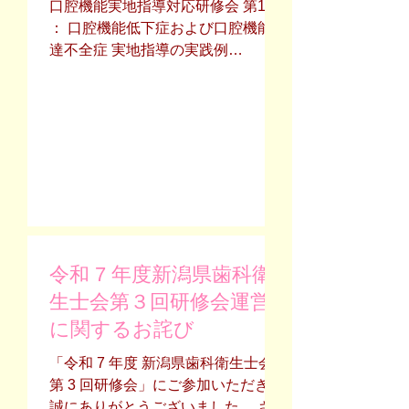
ります。動画につきましては、申し
口腔機能実地指導対応研修会 第1部
込み確認後 に担当者より
： 口腔機能低下症および口腔機能発
URLをお送りいたします。 6.問合
達不全症 実地指導の実践例
せ先：新潟県歯科衛生士会 地域保健
講師 ： 船岡 陽子 先
担当 新潟県地域包括ケ
生（医療法人社団 高橋歯科医院）
ア支援専門職協議会委員
第2部 ： 口腔機能低下症におけ
迚野和佳子 E-mail
る口腔機能実地指導の運用と実践
gin373_tote@yahoo.co.jp
講師 ： 真柄 仁 先生
（新潟大学 医歯学総合病院） 開催
日時 ： 令和８年６月2８日(日)
第1部 11：00～
12：00 第2部
13：30～15：30 開催方法 ： 対
令和 7 年度新潟県歯科衛
面・ZOOM配信 ハイブリッド形式
生士会第３回研修会運営
会 場 新潟県歯
に関するお詫び
科医師会館（新潟市中央区堀之内南
3丁目8-13） 参加費 ： 会員・
「令和 7 年度 新潟県歯科衛生士会
他県会員 無料 会員
第 3 回研修会」にご参加いただき、
外 受講不可 申込締め切り ： 6
誠にありがとうございました。 さ